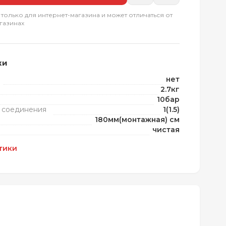
 только для интернет-магазина и может отличаться от
газинах
ки
нет
2.7кг
10бар
 соединения
1(1.5)
180мм(монтажная) см
чистая
тики