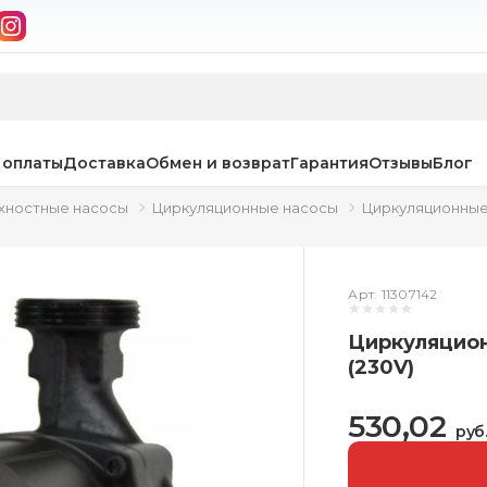
 оплаты
Доставка
Обмен и возврат
Гарантия
Отзывы
Блог
хностные насосы
Циркуляционные насосы
Циркуляционные
Арт. 11307142
Циркуляцион
(230V)
530,02
руб