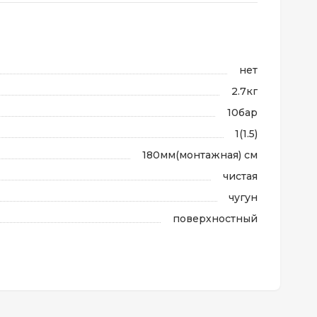
нет
2.7кг
10бар
1(1.5)
180мм(монтажная) см
чистая
чугун
поверхностный