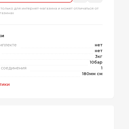
 только для интернет-магазина и может отличаться от
газинах
ки
омплекте
нет
нет
3кг
10бар
 соединения
1
180мм см
тики