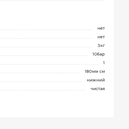
нет
нет
3кг
10бар
1
180мм см
нижний
чистая