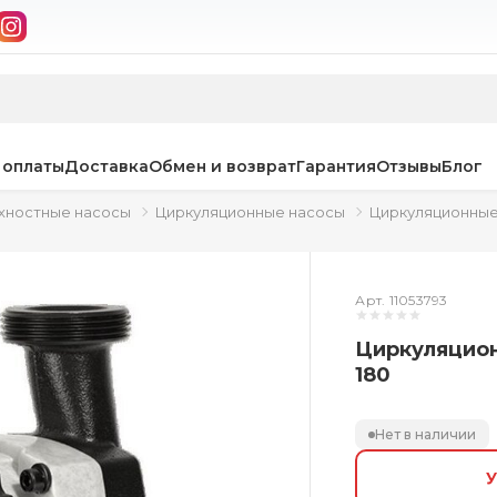
 оплаты
Доставка
Обмен и возврат
Гарантия
Отзывы
Блог
хностные насосы
Циркуляционные насосы
Циркуляционные
Арт. 11053793
Циркуляцион
180
Нет в наличии
У