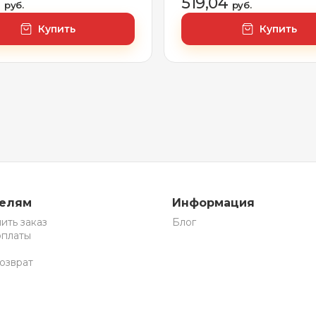
3
519,04
руб.
руб.
Купить
Купить
телям
Информация
ить заказ
Блог
оплаты
озврат