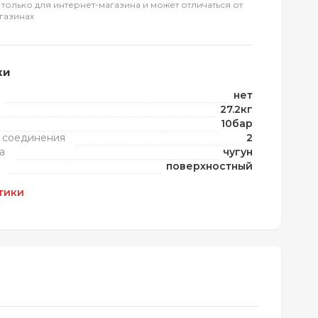
 только для интернет-магазина и может отличаться от
газинах
ки
нет
27.2кг
10бар
 соединения
2
а
чугун
поверхностный
тики