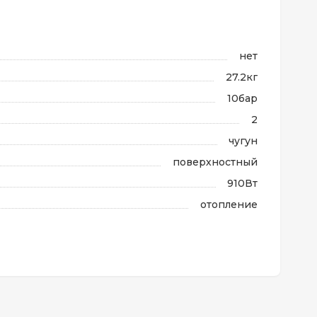
нет
27.2кг
10бар
2
чугун
поверхностный
910Вт
отопление