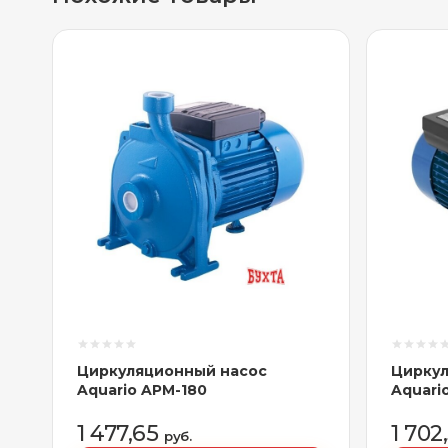
Циркуляционный насос
Циркул
Aquario APM-180
Aquari
1 477,65
1 702
руб.